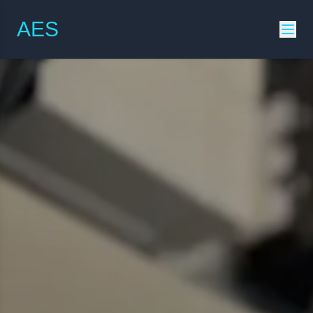
AES
Elektriker in S